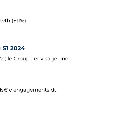
owth (+11%)
u S1 2024
22 ; le Groupe envisage une
ds€ d’engagements du