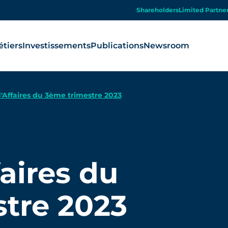
Shareholders
Limited Partne
tiers
Investissements
Publications
Newsroom
d'Affaires du 3ème trimestre 2023
faires du
tre 2023