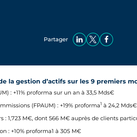
Partager
 la gestion d’actifs sur les 9 premiers m
AUM) : +11% proforma sur un an à 33,5 Mds€
1
commissions (FPAUM) : +19% proforma
à 24,2 Mds€
rs : 1,723 M€, dont 566 M€ auprès de clients partic
on : +10% proforma1 à 305 M€