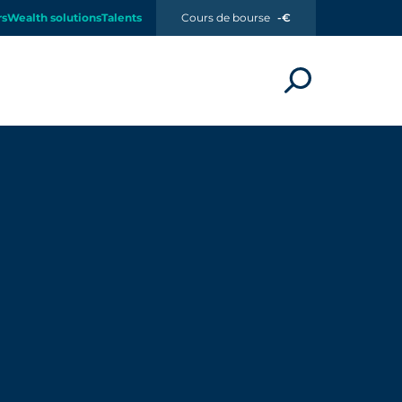
rs
Wealth solutions
Talents
Cours de bourse
-€