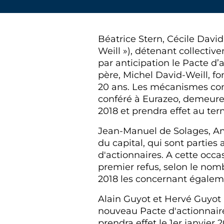
Béatrice Stern, Cécile Davi
Weill »), détenant collecti
par anticipation le Pacte d’
père, Michel David-Weill, f
20 ans. Les mécanismes con
conféré à Eurazeo, demeuren
2018 et prendra effet au ter
Jean-Manuel de Solages, Ama
du capital, qui sont parties
d'actionnaires. A cette occa
premier refus, selon le nomb
2018 les concernant égaleme
Alain Guyot et Hervé Guyot 
nouveau Pacte d'actionnaire
prendra effet le 1er janvier