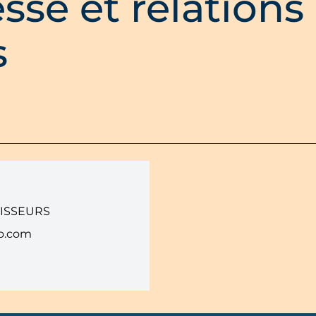
sse et relations
s
TISSEURS
o.com