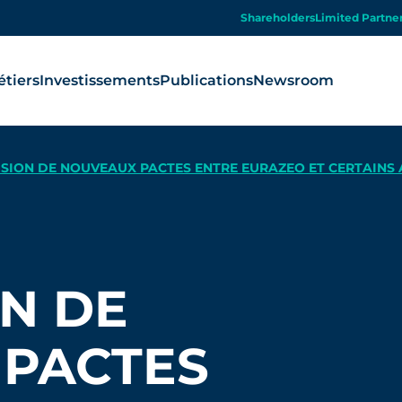
Shareholders
Limited Partne
tiers
Investissements
Publications
Newsroom
SION DE NOUVEAUX PACTES ENTRE EURAZEO ET CERTAINS 
N DE
PACTES