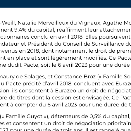
d-Weill, Natalie Merveilleux du Vignaux, Agathe M
vement 9,4% du capital, réaffirment leur attachem
actionnaires conclu en avril 2018. Elles poursuiven
ondateur et Président du Conseil de Surveillance 
venus en 2018, dont notamment le droit de premi
t en place et sont légèrement modifiés. Ce Pacte
me dudit Pacte, soit le 6 avril 2023 pour une durée 
ury de Solages, et Constance Broz (« Famille Sol
 au Pacte précité d’avril 2018, concluent avec Eu
sion, ils consentent à Eurazeo un droit de négocia
re de titres dont la cession est envisagée. Ce Pac
nt à compter du 6 avril 2023 pour une durée de tr
(« Famille Guyot »), détenteurs de 0,5% du capita
s et consentent un droit de négociation prioritair
 2023 pour une durée de trois ans. Il est rappelé qu