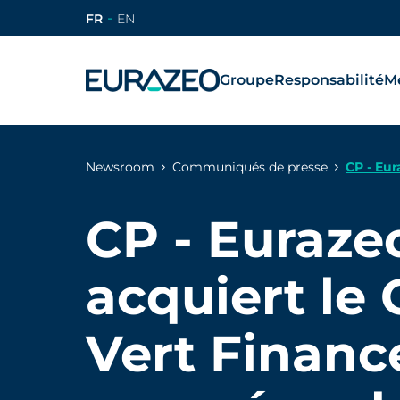
FR
EN
Groupe
Responsabilité
Mé
Newsroom
Communiqués de presse
CP - Eur
gestion 
CP - Euraz
acquiert le
Vert Financ