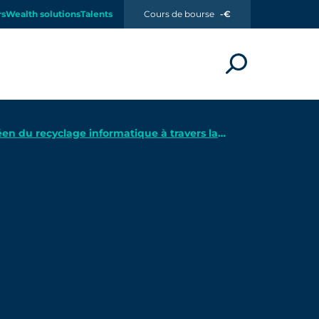
rs
Wealth solutions
Talents
Cours de bourse
-€
en du recyclage informatique à travers la