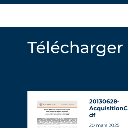
Télécharger
20130628-
AcquisitionC
df
20 mars 2025