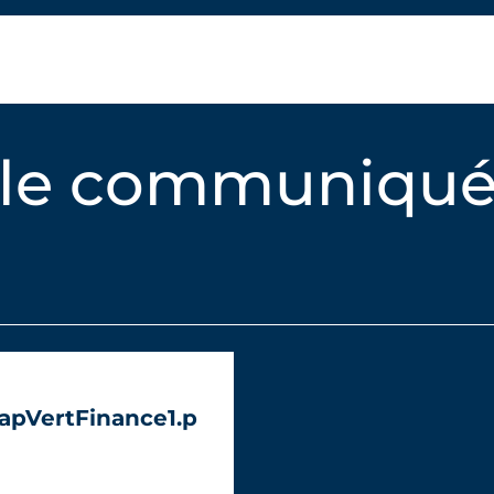
 le communiqué
apVertFinance1.p