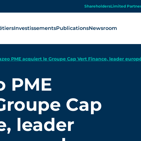
Shareholders
Limited Partne
tiers
Investissements
Publications
Newsroom
azeo PME acquiert le Groupe Cap Vert Finance, leader europé
du cycle de vie des produits
eo PME
 Groupe Cap
e, leader