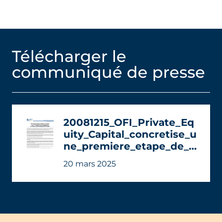
Télécharger le
communiqué de presse
20081215_OFI_Private_Eq
uity_Capital_concretise_u
ne_premiere_etape_de_s
on_engagement_en_mati
20 mars 2025
ère_de_développement_
durable (1).pdf