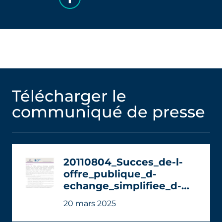
Télécharger le
communiqué de presse
20110804_Succes_de-l-
offre_publique_d-
echange_simplifiee_d-
Eurazeo_sur_les_actions_
20 mars 2025
et_les_BSA_d-
OFI_Private_Equity_Capit