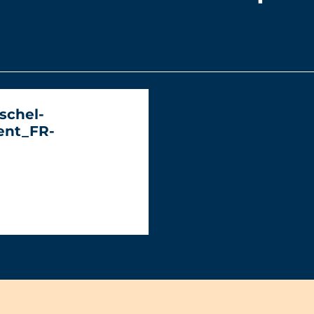
schel-
nt_FR-