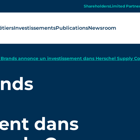
Shareholders
Limited Partne
tiers
Investissements
Publications
Newsroom
 Brands annonce un investissement dans Herschel Supply Co
ands
ent dans