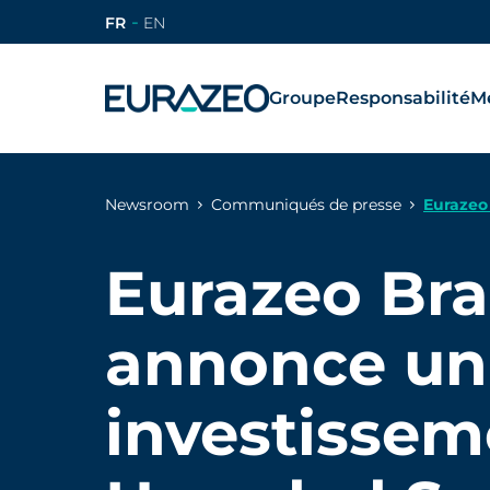
FR
EN
Groupe
Responsabilité
Mé
Newsroom
Communiqués de presse
Eurazeo
Eurazeo Br
annonce un
investissem