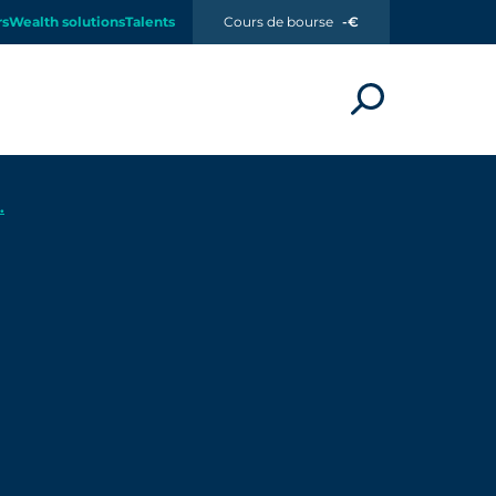
rs
Wealth solutions
Talents
Cours de bourse
-€
.