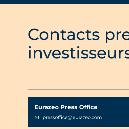
Contacts pre
investisseur
Eurazeo Press Office
pressoffice@eurazeo.com