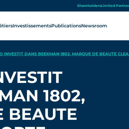
Shareholders
Limited Partne
tiers
Investissements
Publications
Newsroom
O INVESTIT DANS BEEKMAN 1802, MARQUE DE BEAUTE CLEA
NVESTIT
MAN 1802,
 BEAUTE