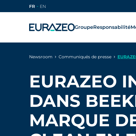
FR
EN
Groupe
Responsabilité
Mé
Newsroom
Communiqués de presse
EURAZE
EURAZEO I
DANS BEEK
MARQUE DE