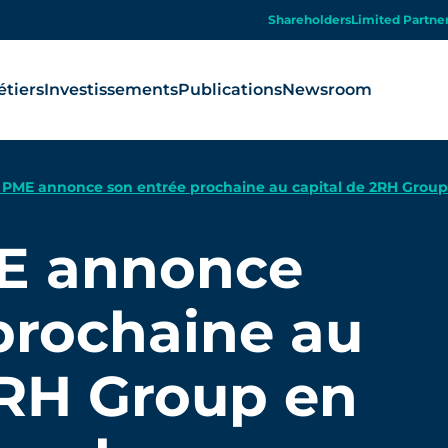
Shareholders
Limited Partne
tiers
Investissements
Publications
Newsroom
 PME annonce son entrée prochaine au capital de 2RH Group 
E annonce
prochaine au
2RH Group en