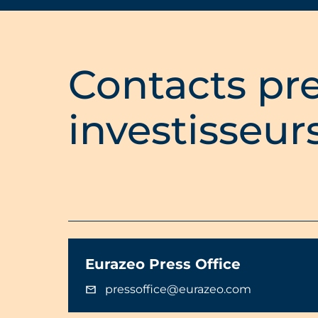
Contacts pre
investisseur
Eurazeo Press Office
pressoffice@eurazeo.com