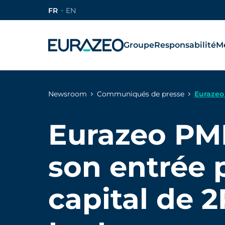
FR
EN
Groupe
Responsabilité
Mé
Newsroom
Communiqués de presse
Eurazeo
Eurazeo PM
son entrée 
capital de 