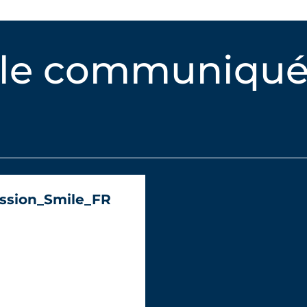
 le communiqué
ssion_Smile_FR