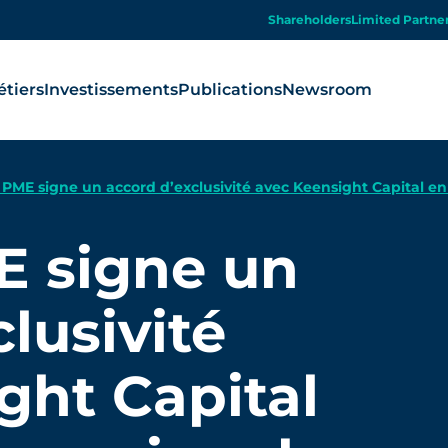
Shareholders
Limited Partne
tiers
Investissements
Publications
Newsroom
PME signe un accord d’exclusivité avec Keensight Capital en 
E signe un
lusivité
ght Capital