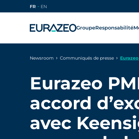
FR
EN
Groupe
Responsabilité
Mé
Newsroom
Communiqués de presse
Eurazeo 
Smile
Eurazeo PM
accord d’exc
avec Keensi