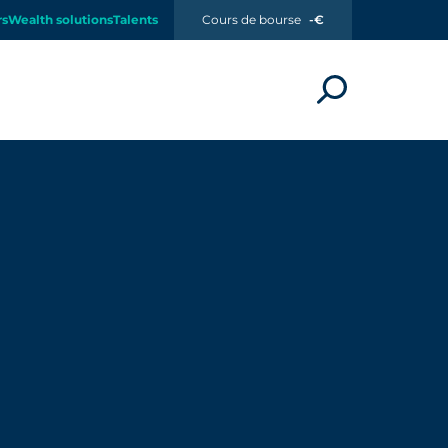
rs
Wealth solutions
Talents
Cours de bourse
-€