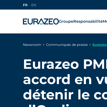
FR
EN
Groupe
Responsabilité
Mé
Newsroom
Communiqués de presse
Eurazeo 
Eurazeo PM
accord en v
détenir le c