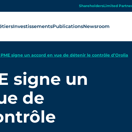
Shareholders
Limited Partne
tiers
Investissements
Publications
Newsroom
PME signe un accord en vue de détenir le contrôle d’Orolia
E signe un
ue de
ontrôle