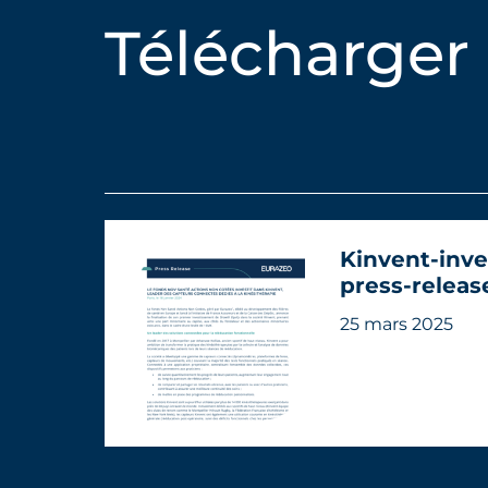
Télécharger
Kinvent-inv
press-releas
25 mars 2025