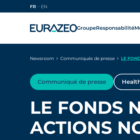
FR
EN
Groupe
Responsabilité
Mé
Newsroom
Communiqués de presse
LE FON
Communiqué de presse
Healt
LE FONDS 
ACTIONS N