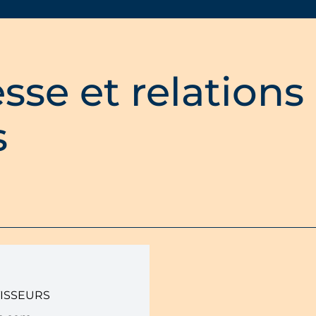
sse et relations
s
TISSEURS