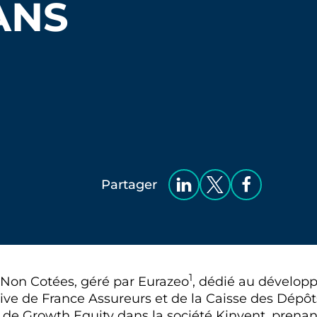
ANS
Partager
1
 Non Cotées, géré par Eurazeo
, dédié au développ
ative de France Assureurs et de la Caisse des Dépôt
de Growth Equity dans la société Kinvent, prenant