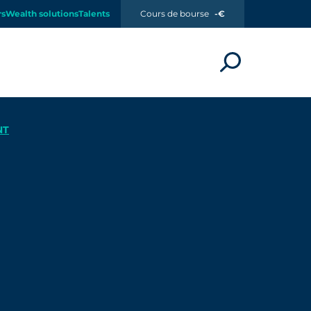
rs
Wealth solutions
Talents
Cours de bourse
-€
NT