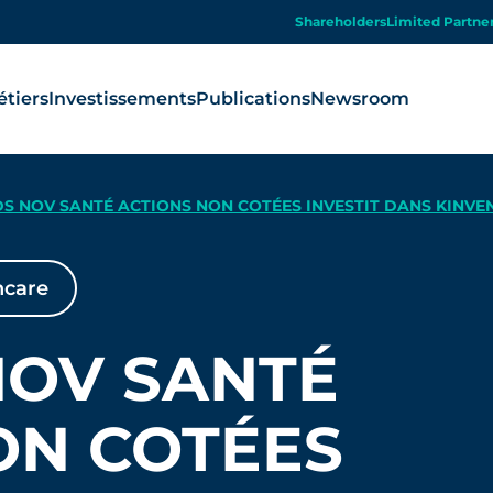
Shareholders
Limited Partne
tiers
Investissements
Publications
Newsroom
DS NOV SANTÉ ACTIONS NON COTÉES INVESTIT DANS KINVE
hcare
NOV SANTÉ
ON COTÉES