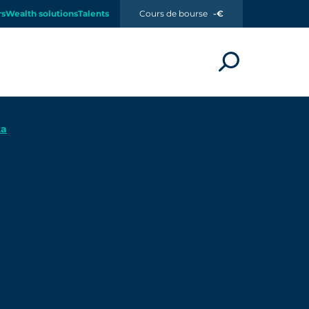
rs
Wealth solutions
Talents
Cours de bourse
-€
ta