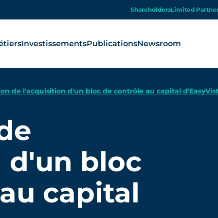
Shareholders
Limited Partne
tiers
Investissements
Publications
Newsroom
ion de l'acquisition d'un bloc de contrôle au capital d'EasyVis
 de
n d'un bloc
au capital