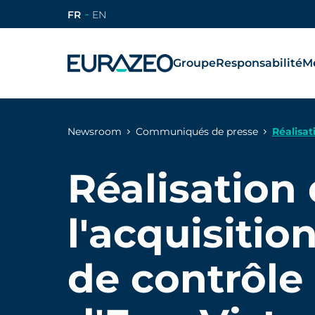
FR
EN
Groupe
Responsabilité
Mé
Newsroom
Communiqués de presse
Réalisat
Réalisation
l'acquisitio
de contrôle 