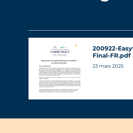
200922-Easyv
Final-FR.pdf
23 mars 2025