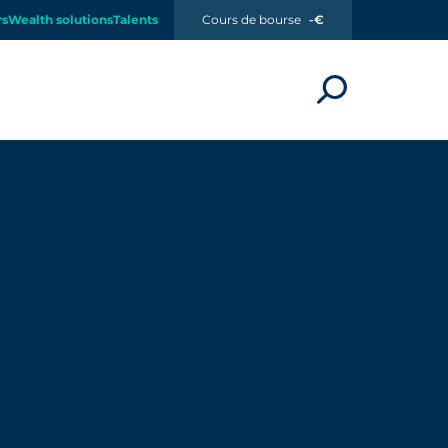
rs
Wealth solutions
Talents
Cours de bourse
-€