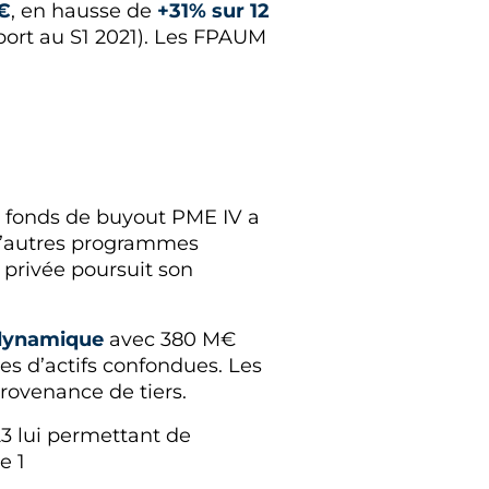
s€
, en hausse de
+31% sur 12
pport au S1 2021). Les FPAUM
e fonds de buyout PME IV a
. D’autres programmes
e privée poursuit son
 dynamique
avec 380 M€
ses d’actifs confondues. Les
rovenance de tiers.
3 lui permettant de
e 1