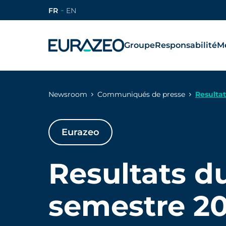
FR
EN
Groupe
Responsabilité
Mé
Newsroom
Communiqués de presse
Resultat
Eurazeo
Resultats du
semestre 2