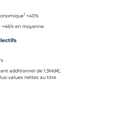
1
économique
+40%
 de +46% en moyenne
lectifs
rs
nt additionnel de 1,3Md€,
us-values nettes au titre