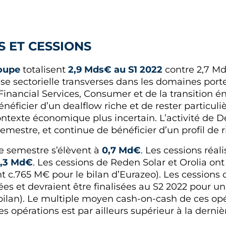
S ET CESSIONS
oupe
totalisent
2,9 Mds€ au S1 2022
contre 2,7 Md
ise sectorielle transverses dans les domaines port
Financial Services, Consumer et de la transition é
éficier d’un dealflow riche et de rester particuli
ntexte économique plus incertain. L’activité de De
semestre, et continue de bénéficier d’un profil de 
le semestre s’élèvent à
0,7 Md€
. Les cessions réa
1,3 Md€
. Les cessions de Reden Solar et Orolia ont 
c.765 M€ pour le bilan d’Eurazeo). Les cessions d
es et devraient être finalisées au S2 2022 pour 
ilan). Le multiple moyen cash-on-cash de ces opéra
s opérations est par ailleurs supérieur à la derni