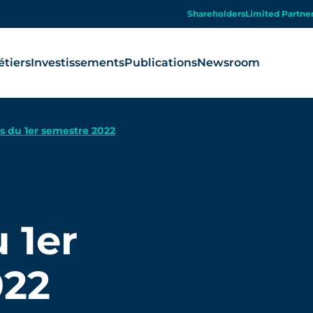
Shareholders
Limited Partne
tiers
Investissements
Publications
Newsroom
s du 1er semestre 2022
 1er
022