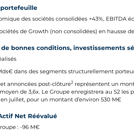
ortefeuille
onomique des sociétés consolidées +43%, EBITDA 
s sociétés de Growth (non consolidées) en hausse
 de bonnes conditions, investissements sé
éalisés
 Mds€ dans des segments structurellement porteu
2
s et annoncées post-clôture
représentent un monta
oyen de 3,6x. Le Groupe enregistrera au S2 les pl
 en juillet, pour un montant d’environ 530 M€
 Actif Net Réévalué
Groupe : -96 M€