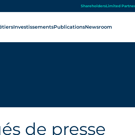
Shareholders
Limited Partne
tiers
Investissements
Publications
Newsroom
s de presse