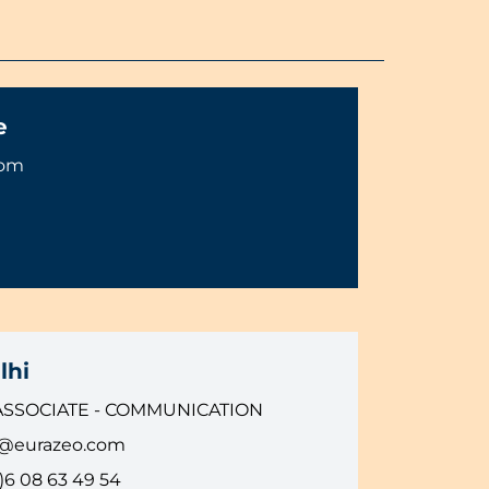
e
com
lhi
ASSOCIATE - COMMUNICATION
i@eurazeo.com
)6 08 63 49 54