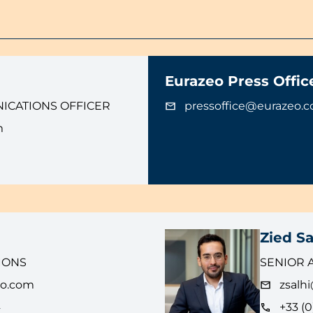
Eurazeo Press Offic
ICATIONS OFFICER
pressoffice@eurazeo.
m
Zied Sa
IONS
SENIOR 
eo.com
zsalh
4
+33 (0