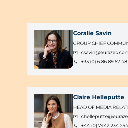
Coralie Savin
GROUP CHIEF COMMUN
csavin@eurazeo.co
+33 (0) 6 86 89 57 48
Claire Helleputte
HEAD OF MEDIA RELAT
chelleputte@euraz
+44 (0) 7442 234 25