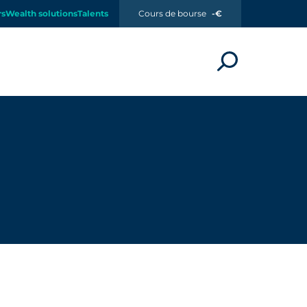
rs
Wealth solutions
Talents
Cours de bourse
-€