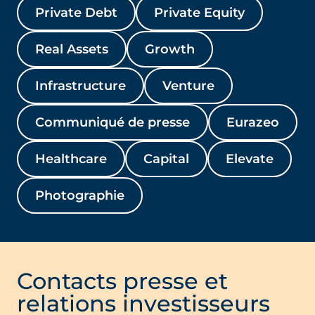
Private Debt
Private Equity
Real Assets
Growth
Infrastructure
Venture
Communiqué de presse
Eurazeo
Healthcare
Capital
Elevate
Photographie
Contacts presse et
relations investisseurs