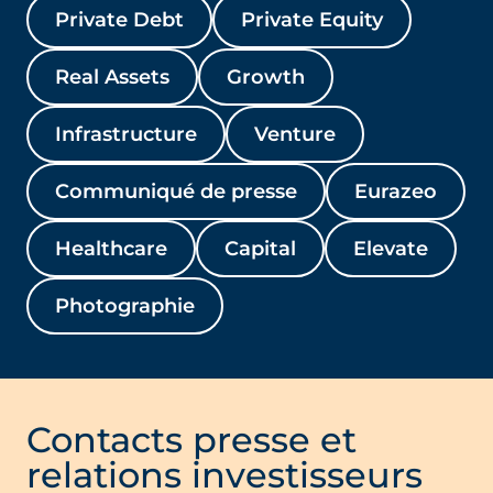
Private Debt
Private Equity
Real Assets
Growth
Infrastructure
Venture
Communiqué de presse
Eurazeo
Healthcare
Capital
Elevate
Photographie
Contacts presse et
relations investisseurs