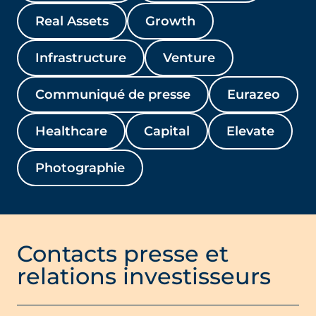
Real Assets
Growth
Infrastructure
Venture
Communiqué de presse
Eurazeo
Healthcare
Capital
Elevate
Photographie
Contacts presse et
relations investisseurs