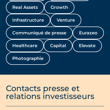
Real Assets
Growth
Infrastructure
Venture
Communiqué de presse
Eurazeo
Healthcare
Capital
Elevate
Photographie
Contacts presse et
relations investisseurs