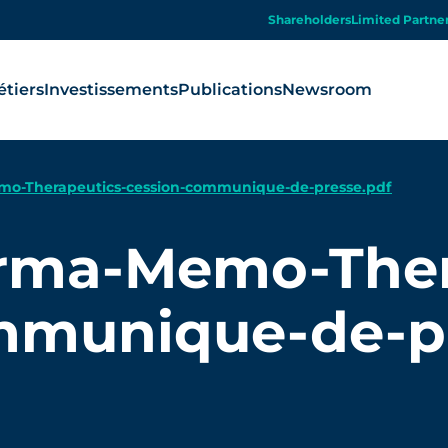
Shareholders
Limited Partne
tiers
Investissements
Publications
Newsroom
o-Therapeutics-cession-communique-de-presse.pdf
rma-Memo-Ther
mmunique-de-pr