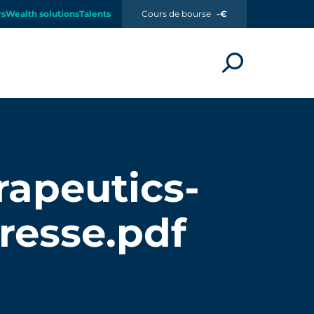
rs
Wealth solutions
Talents
Cours de bourse
-€
apeutics-
esse.pdf