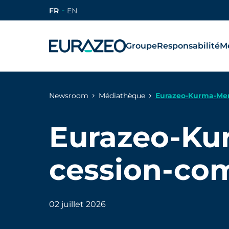
FR
EN
Groupe
Responsabilité
Mé
Newsroom
Médiathèque
Eurazeo-Kurma-Mem
Eurazeo-Ku
cession-co
02 juillet 2026