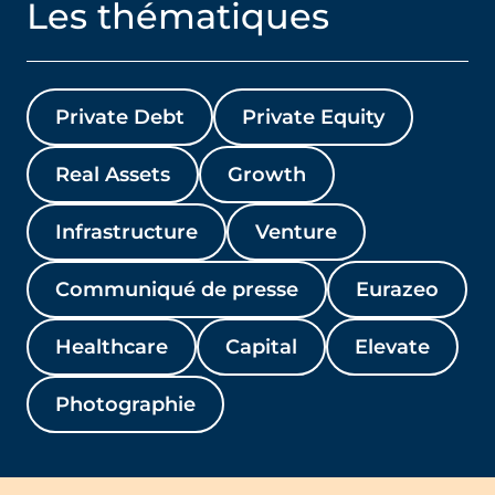
Les thématiques
Private Debt
Private Equity
Real Assets
Growth
Infrastructure
Venture
Communiqué de presse
Eurazeo
Healthcare
Capital
Elevate
Photographie