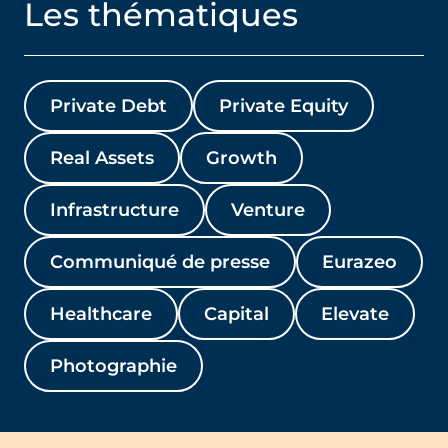
Les thématiques
Private Debt
Private Equity
Real Assets
Growth
Infrastructure
Venture
Communiqué de presse
Eurazeo
Healthcare
Capital
Elevate
Photographie