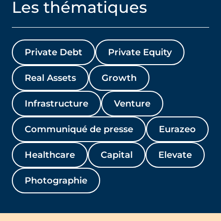
Les thématiques
Private Debt
Private Equity
Real Assets
Growth
Infrastructure
Venture
Communiqué de presse
Eurazeo
Healthcare
Capital
Elevate
Photographie