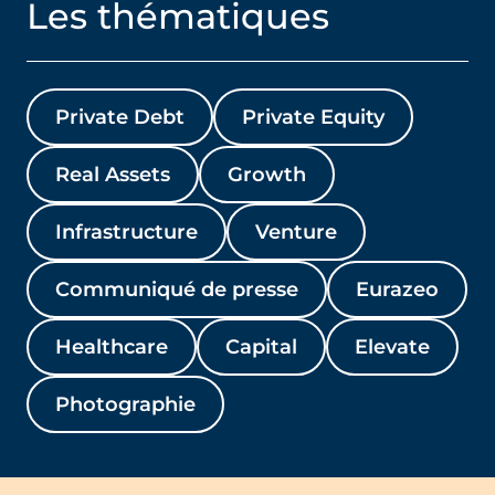
Les thématiques
Private Debt
Private Equity
Real Assets
Growth
Infrastructure
Venture
Communiqué de presse
Eurazeo
Healthcare
Capital
Elevate
Photographie