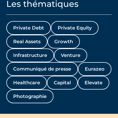
Les thématiques
Private Debt
Private Equity
Real Assets
Growth
Infrastructure
Venture
Communiqué de presse
Eurazeo
Healthcare
Capital
Elevate
Photographie