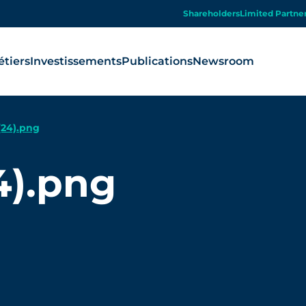
Shareholders
Limited Partne
tiers
Investissements
Publications
Newsroom
(24).png
4).png