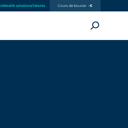
rs
Wealth solutions
Talents
Cours de bourse
-€