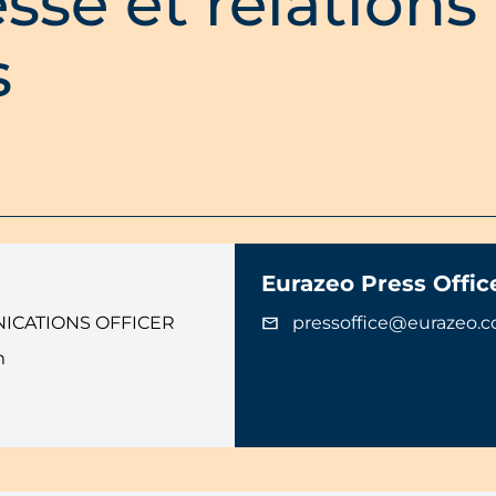
sse et relations
s
Eurazeo Press Offic
ICATIONS OFFICER
pressoffice@eurazeo.
m