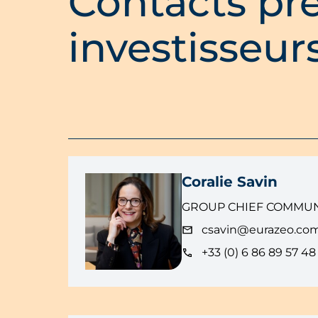
Contacts pre
investisseur
Coralie Savin
GROUP CHIEF COMMUN
csavin@eurazeo.co
+33 (0) 6 86 89 57 48