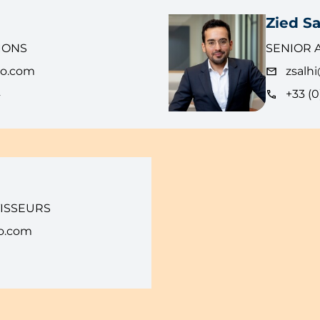
Zied Sa
IONS
SENIOR 
eo.com
zsalh
4
+33 (0
TISSEURS
o.com