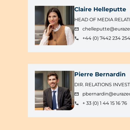
Claire Helleputte
HEAD OF MEDIA RELAT
chelleputte@euraz
+44 (0) 7442 234 25
Pierre Bernardin
DIR. RELATIONS INVES
pbernardin@euraze
+ 33 (0) 1 44 15 16 76