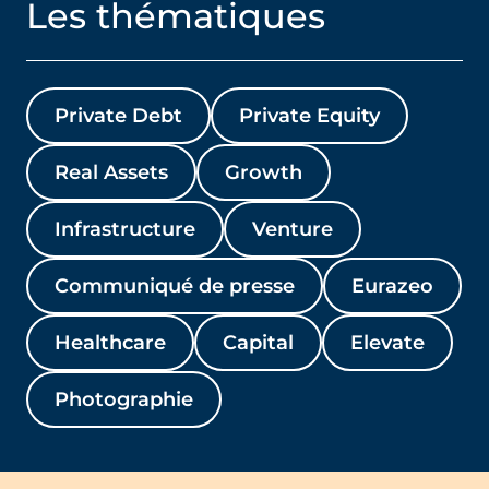
Les thématiques
Private Debt
Private Equity
Real Assets
Growth
Infrastructure
Venture
Communiqué de presse
Eurazeo
Healthcare
Capital
Elevate
Photographie