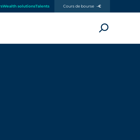
rs
Wealth solutions
Talents
Cours de bourse
-€