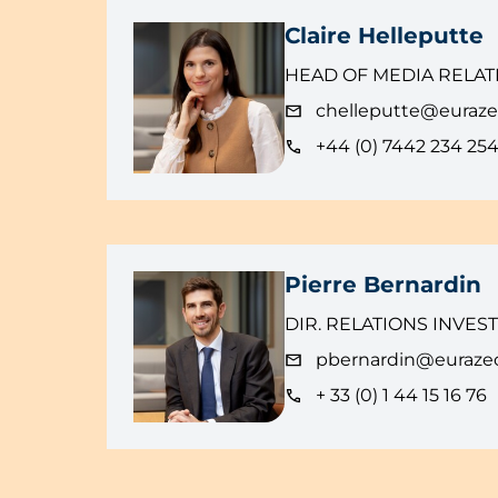
Claire Helleputte
HEAD OF MEDIA RELAT
chelleputte@euraz
+44 (0) 7442 234 25
Pierre Bernardin
DIR. RELATIONS INVES
pbernardin@euraze
+ 33 (0) 1 44 15 16 76