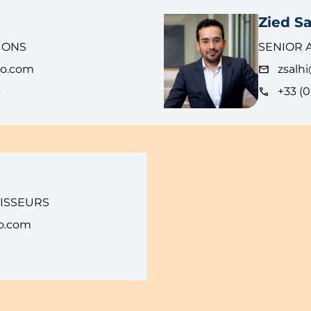
Zied Sa
IONS
SENIOR 
eo.com
zsalh
4
+33 (0
TISSEURS
o.com