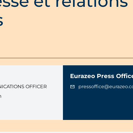
sse et relations
s
Eurazeo Press Offic
ICATIONS OFFICER
pressoffice@eurazeo.
m