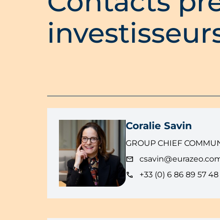
Contacts pre
investisseur
Coralie Savin
GROUP CHIEF COMMUN
csavin@eurazeo.co
+33 (0) 6 86 89 57 48