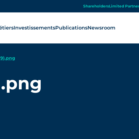
Shareholders
Limited Partne
tiers
Investissements
Publications
Newsroom
9).png
).png